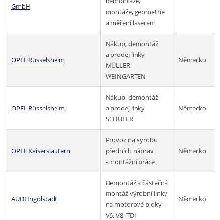
demontáže,
GmbH
montáže, geometrie
a měření laserem
Nákup, demontáž
a prodej linky
OPEL Rüsselsheim
Německo
MÜLLER-
WEINGARTEN
Nákup, demontáž
OPEL Rüsselsheim
a prodej linky
Německo
SCHULER
Provoz na výrobu
OPEL Kaiserslautern
předních náprav
Německo
- montážní práce
Demontáž a částečná
montáž výrobní linky
AUDI Ingolstadt
Německo
na motorové bloky
V6, V8, TDI