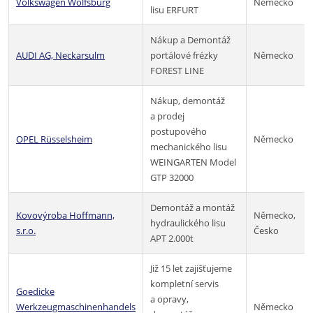
Volkswagen Wolfsburg
Německo
lisu ERFURT
Nákup a Demontáž
AUDI AG, Neckarsulm
portálové frézky
Německo
FOREST LINE
Nákup, demontáž
a prodej
postupového
OPEL Rüsselsheim
Německo
mechanického lisu
WEINGARTEN Model
GTP 32000
Demontáž a montáž
Kovovýroba Hoffmann,
Německo,
hydraulického lisu
s.r.o.
Česko
APT 2.000t
Již 15 let zajišťujeme
kompletní servis
Goedicke
a opravy,
Werkzeugmaschinenhandels
Německo