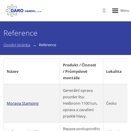
Rozbalen
Vyhledávání
menu
Reference
Úvodní stránka
Reference
Produkt / Činnost
Název
/ Průmyslové
Lokalita
montáže
Generální oprava
pouzder lisu
Moravia Stamping
Heilbronn 1100 tun,
Česko
oprava a zavaření
prasklé hlavy.
Repase postupového