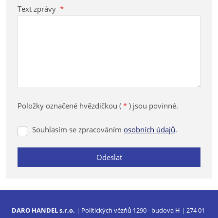
Text zprávy
*
Položky označené hvězdičkou (
*
) jsou povinné.
Souhlasím se zpracováním
osobních údajů
.
Souhlasím
se
zpracováním
Odeslat
osobních
údajů
.
Formulář
se
nepodařilo
DARO HANDEL s.r.o.
| Politických vězňů 1290 - budova H | 274 01