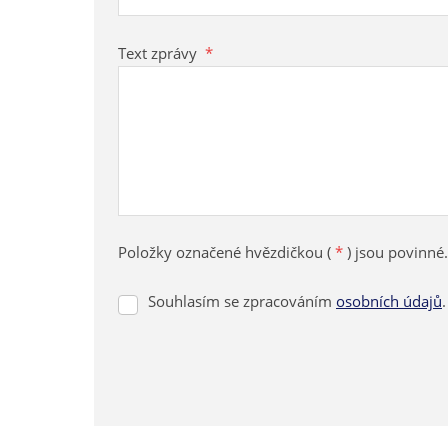
Text zprávy
*
Položky označené hvězdičkou (
*
) jsou povinné.
Souhlasím se zpracováním
osobních údajů
.
Souhlasím
se
zpracováním
osobních
údajů
.
Formulář
se