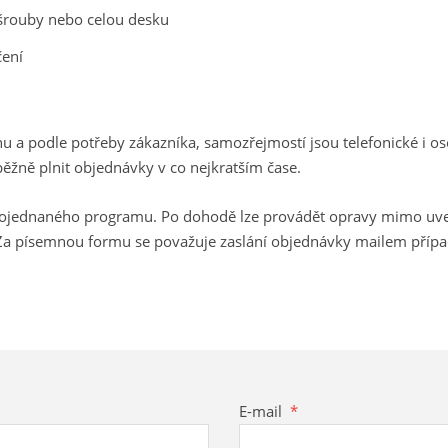
 šrouby nebo celou desku
čení
hu a podle potřeby zákazníka, samozřejmostí jsou telefonické i 
ěžně plnit objednávky v co nejkratším čase.
ojednaného programu. Po dohodě lze provádět opravy mimo uvede
 Za písemnou formu se považuje zaslání objednávky mailem příp
E-mail
*