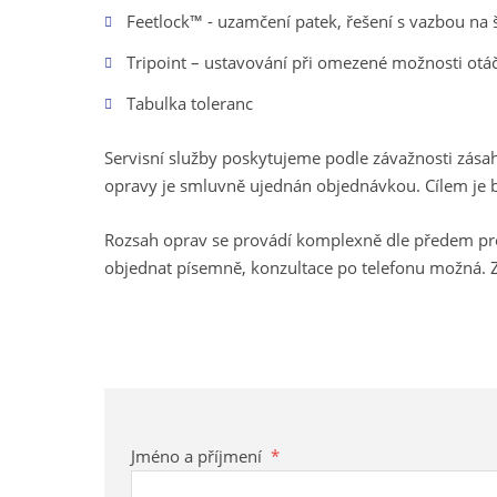
Feetlock™ - uzamčení patek, řešení s vazbou na
Tripoint – ustavování při omezené možnosti otá
Tabulka toleranc
Servisní služby poskytujeme podle závažnosti zása
opravy je smluvně ujednán objednávkou. Cílem je b
Rozsah oprav se provádí komplexně dle předem pr
objednat písemně, konzultace po telefonu možná.
Jméno a příjmení
*