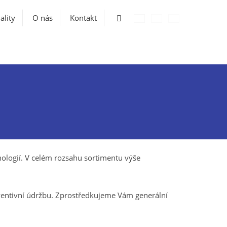
Vyhledávání
ality
O nás
Kontakt
hnologií. V celém rozsahu sortimentu výše
ventivní údržbu. Zprostředkujeme Vám generální