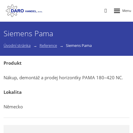
Rozbalen
Vyhledávání
menu
Siemens Pama
Úvodní stránka
Reference
Siemens Pama
Produkt
Nákup, demontáž a prodej horizontky PAMA 180–420 NC.
Lokalita
Německo