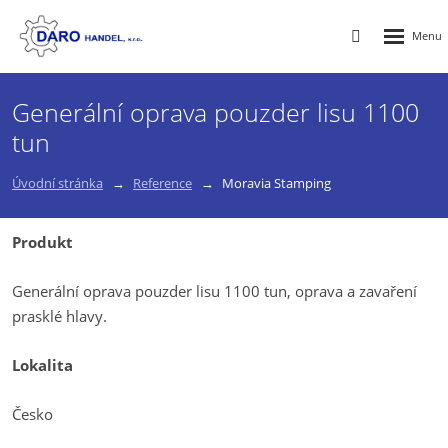
Rozbalen
Vyhledávání
menu
Generální oprava pouzder lisu 1100
tun
Úvodní stránka
Reference
Moravia Stamping
Produkt
Generální oprava pouzder lisu 1100 tun, oprava a zavaření
prasklé hlavy.
Lokalita
Česko