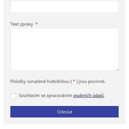
Text zprávy
*
Položky označené hvězdičkou (
*
) jsou povinné.
Souhlasím se zpracováním
osobních údajů
.
Souhlasím
se
zpracováním
Odeslat
osobních
údajů
.
Formulář