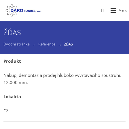
Rozbalen
Vyhledávání
menu
ŽĎAS
Úvodní stránka
Reference
ŽĎAS
Produkt
Nákup, demontáž a prodej hluboko vyvrtávacího soustruhu
12.000 mm.
Lokalita
CZ