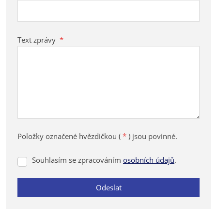
Text zprávy
*
Položky označené hvězdičkou (
*
) jsou povinné.
Souhlasím se zpracováním
osobních údajů
.
Souhlasím
se
zpracováním
Odeslat
osobních
údajů
.
Formulář