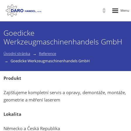
Rozbalen
Vyhledávání
menu
Goedicke
Werkzeugmaschinenhandels GmbH
Úvodní stránka
Reference
Goedicke Werkzeugmaschinenhandels GmbH
Produkt
Zajišťujeme kompletní servis a opravy, demontáže, montáže,
geometrie a měření laserem
Lokalita
Německo a Česká Republika