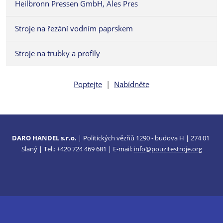
Heilbronn Pressen GmbH, Ales Pres
Stroje na řezání vodním paprskem
Stroje na trubky a profily
Poptejte
|
Nabídněte
DARO HANDEL s.r.o.
| Politických vězňů 1290 - budova H | 274 01
Slaný | Tel.: +420 724 469 681 | E-mail:
info@pouzitestroje.org