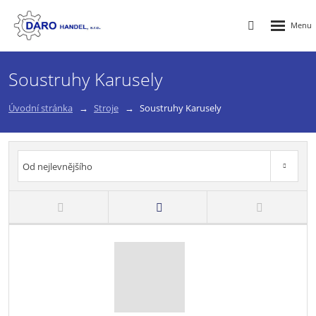
Rozbalen
Vyhledávání
menu
Soustruhy Karusely
Úvodní stránka
Stroje
Soustruhy Karusely
Od nejlevnějšího
Od nejdražšího
Novinky
Top produkty
Od nejlevnějšího