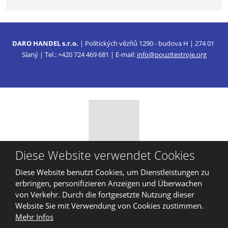
Das
Formular
konnte
DARO HANDEL s.r.o.
| Politických vězňů 1290 - budova H | 274 01
nicht
Slaný | Tel.: +420 724 469 681 | E-mail:
info@pouzitestroje.org
gesendet
werden
Diese Website verwendet Cookies
© 2026, DARO HANDEL, s.r.o.
Diese Website benutzt Cookies, um Dienstleistungen zu
Sitemap
|
Privatleben
erbringen, personifizieren Anzeigen und Überwachen
ERSTELLT VON
von Verkehr. Durch die fortgesetzte Nutzung dieser
Website Sie mit Verwendung von Cookies zustimmen.
Mehr Infos