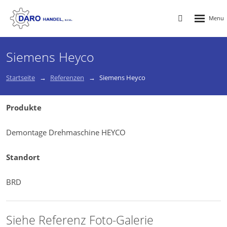
Rozbalen
Vyhledávání
menu
Siemens Heyco
Startseite
Referenzen
Siemens Heyco
Produkte
Demontage Drehmaschine HEYCO
Standort
BRD
Siehe Referenz Foto-Galerie