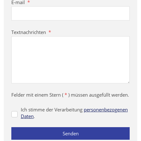
E-mail
*
Textnachrichten
*
Felder mit einem Stern (
*
) müssen ausgefüllt werden.
Ich stimme der Verarbeitung
personenbezogenen
Ich
Daten
.
stimme
der
Senden
Verarbeitung
personenbezogenen
Daten
.