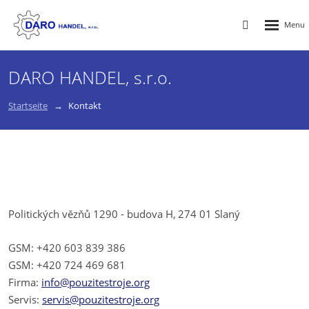
Rozbalen
Vyhledávání
menu
DARO HANDEL, s.r.o.
Startseite
Kontakt
Politických vězňů 1290 - budova H,
274 01 Slaný
GSM: +420 603 839 386
GSM: +420 724 469 681
Firma:
info@pouzitestroje.org
Servis:
servis@pouzitestroje.org