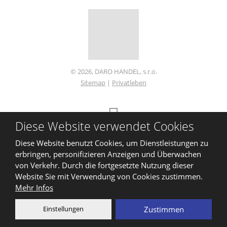
© 2026, DARO HANDEL, s.r.o.
Sitemap
|
Privatleben
ERSTELLT VON
Diese Website verwendet Cookies
Diese Website ist durch reCAPTCHA geschützt und es gelten die
Diese Website benutzt Cookies, um Dienstleistungen zu
Datenschutzbestimmungen
und
Nutzungsbedingungen
von Google.
erbringen, personifizieren Anzeigen und Überwachen
von Verkehr. Durch die fortgesetzte Nutzung dieser
Website Sie mit Verwendung von Cookies zustimmen.
Mehr Infos
Einstellungen
Zustimmen