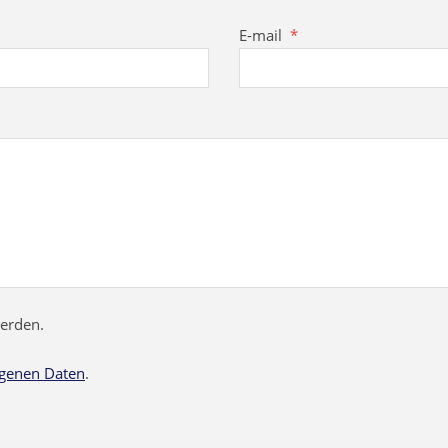
E-mail
*
werden.
genen Daten
.