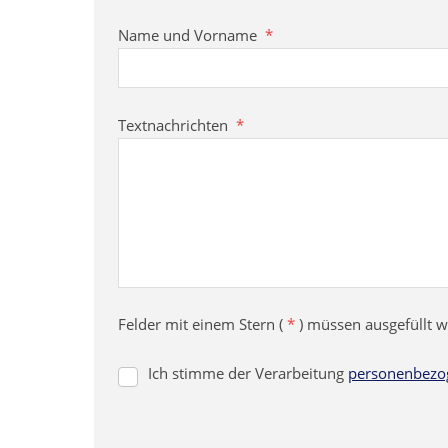
Name und Vorname
*
Textnachrichten
*
Felder mit einem Stern (
*
) müssen ausgefüllt 
Ich stimme der Verarbeitung
personenbezo
Ich
stimme
der
Verarbeitung
personenbezogenen