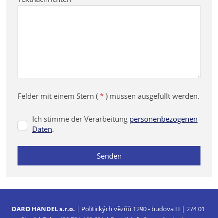
Felder mit einem Stern (
*
) müssen ausgefüllt werden.
Ich stimme der Verarbeitung
personenbezogenen
Ich
Daten
.
stimme
der
Senden
Verarbeitung
personenbezogenen
Daten
.
Das
Formular
konnte
DARO HANDEL s.r.o.
| Politických vězňů 1290 - budova H | 274 01
nicht