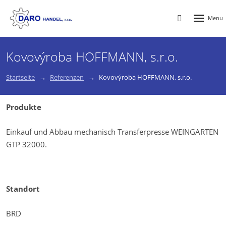
Rozbalen
Vyhledávání
menu
Kovovýroba HOFFMANN, s.r.o.
Startseite
Referenzen
Kovovýroba HOFFMANN, s.r.o.
Produkte
Einkauf und Abbau mechanisch Transferpresse WEINGARTEN
GTP 32000.
Standort
BRD