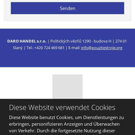
der
Senden
Verarbeitung
personenbezogenen
Daten
.
Das
Formular
konnte
DARO HANDEL s.r.o.
| Politických vězňů 1290 - budova H | 274 01
nicht
Slaný | Tel.: +420 724 469 681 | E-mail:
info@pouzitestroje.org
gesendet
werden
Diese Website verwendet Cookies
© 2026, DARO HANDEL, s.r.o.
Diese Website benutzt Cookies, um Dienstleistungen zu
Sitemap
|
Privatleben
erbringen, personifizieren Anzeigen und Überwachen
ERSTELLT VON
von Verkehr. Durch die fortgesetzte Nutzung dieser