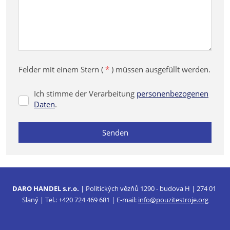
Felder mit einem Stern (
*
) müssen ausgefüllt werden.
Ich stimme der Verarbeitung
personenbezogenen
Ich
Daten
.
stimme
der
Senden
Verarbeitung
personenbezogenen
Daten
.
Das
Formular
konnte
DARO HANDEL s.r.o.
| Politických vězňů 1290 - budova H | 274 01
nicht
Slaný | Tel.: +420 724 469 681 | E-mail:
info@pouzitestroje.org
gesendet
werden