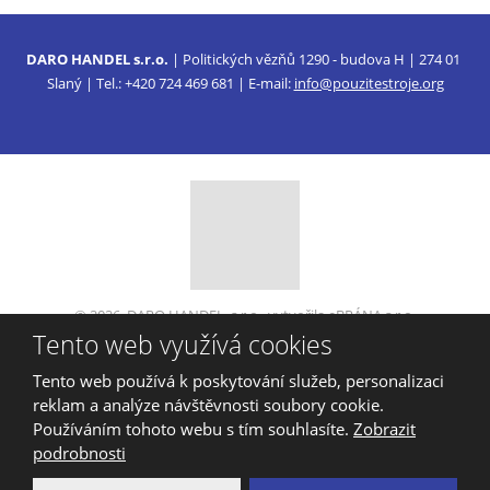
DARO HANDEL s.r.o.
| Politických vězňů 1290 - budova H | 274 01
Slaný | Tel.: +420 724 469 681 | E-mail:
info@pouzitestroje.org
© 2026, DARO HANDEL, s.r.o., vytvořila eBRÁNA s.r.o.
Tento web využívá cookies
Mapa stránek
|
Podmínky použití
VYROBILA
Tento web používá k poskytování služeb, personalizaci
reklam a analýze návštěvnosti soubory cookie.
Používáním tohoto webu s tím souhlasíte.
Zobrazit
podrobnosti
Tento web je chráněn pomocí Google ReCAPTCHA a platí pro něj
zásady ochrany osobních údajů
a
smluvní podmínky