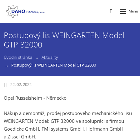
Rozbalen
Vyhledávání
menu
Postupový lis WEINGARTEN Model
GTP 32000
Úvodní stránka
Aktuality
Postupový lis WEINGARTEN Model GTP 32000
22. 02. 2022
Opel Rüsselsheim - Německo
Nákup a demontáž, prodej postupového mechanického lisu
WEINGARTEN Model: GTP 32000 ve spolupráci s firmou
Goedicke GmbH, FMI systems GmbH, Hoffmann GmbH
a Zissel GmbH.