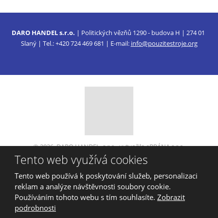
DARO HANDEL s.r.o.
| Politických vězňů 1290 - budova H | 274 01
Slaný | Tel.: +420 724 469 681 | E-mail:
info@pouzitestroje.org
© 2026, DARO HANDEL, s.r.o., vytvořila eBRÁNA s.r.o.
Tento web využívá cookies
Mapa stránek
|
Podmínky použití
VYROBILA
Tento web používá k poskytování služeb, personalizaci
reklam a analýze návštěvnosti soubory cookie.
Používáním tohoto webu s tím souhlasíte.
Zobrazit
podrobnosti
Tento web je chráněn pomocí Google ReCAPTCHA a platí pro něj