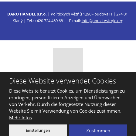
DARO HANDEL s.r.o.
| Politických vězňů 1290 - budova H | 274 01
Slaný | Tel.: +420 724 469 681 | E-mail:
info@pouzitestroje.org
Diese Website verwendet Cookies
© 2026, DARO HANDEL, s.r.o.
Diese Website benutzt Cookies, um Dienstleistungen zu
Sitemap
|
Privatleben
erbringen, personifizieren Anzeigen und Überwachen
ERSTELLT VON
von Verkehr. Durch die fortgesetzte Nutzung dieser
Website Sie mit Verwendung von Cookies zustimmen.
Mehr Infos
Diese Website ist durch reCAPTCHA geschützt und es gelten die
Einstellungen
Zustimmen
Datenschutzbestimmungen
und
Nutzungsbedingungen
von Google.