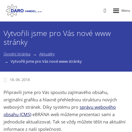
Rozbalen
Vyhledávání
menu
Vytvořili jsme pro Vás nové www
stránky
Úvodní stránka
Aktuality
Vytvořili jsme pro Vás nové www stránky
18. 06. 2018
Připravili jsme pro Vás spoustu zajímavého obsahu,
originální grafiku a hlavně přehlednou strukturu nových
webových stránek. Díky systému pro
správu webového
obsahu (CMS)
eBRÁNA web můžeme prezentaci sami a
jednoduše aktualizovat. Tak se vždy můžete těšit na aktuální
informace z naší společnosti.