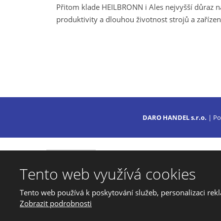
Přitom klade HEILBRONN i Ales nejvyšší důraz n
produktivity a dlouhou životnost strojů a zařízen
DARO HANDEL s.r.o.
| Po
Tento web využívá cookies
© 2026, DARO HANDEL, s.r.o., vytvoř
Mapa stránek
|
Podmínky použití
Tento web používá k poskytování služeb, personalizaci rek
Zobrazit podrobnosti
Tento web je chráněn pomoc