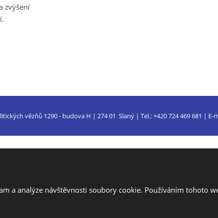
a zvýšení
í.
litických vězňů 1290 - budova H | 274 01 Slaný | Tel.: +420 724 469 681 | E-m
ila eBRÁNA s.r.o.
lam a analýze návštěvnosti soubory cookie. Používáním tohoto we
í Google ReCAPTCHA a platí pro něj
zásady ochrany osobních údajů
a
smluvní 