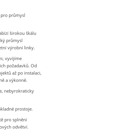
 pro průmysl
ízí širokou škálu
ický průmysl
tní výrobní linky.
i, vyvíjíme
šich požadavků. Od
ektů až po instalaci,
lně a výkonně.
e, nebyrokraticky
ladné prostoje.
tě pro splnění
ových odvětví.