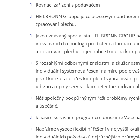
Rovnací zařízení s podavačem
HEILBRONN Gruppe je celosvětovým partnerem
zpracování plechu.
Jako uznávaný specialista HEILBRONN GROUP nab
inovativních technologií pro balení a farmaceut
a zpracování plechu - z jednoho stroje na komple
S rozsáhlými odbornými znalostmi a zkušenostm
individuální systémová řešení na míru podle va
první konzultace přes kompletní vypracování proj
údržbu a úplný servis – kompetentně, individuá
Náš společný podpůrný tým řeší problémy rychl
a úspěšně.
S naším servisním programem omezíme Vaše nák
Nabízíme vysoce flexibilní řešení v nejvyšší kvali
individuálních požadavků nejrůznějších průmysl