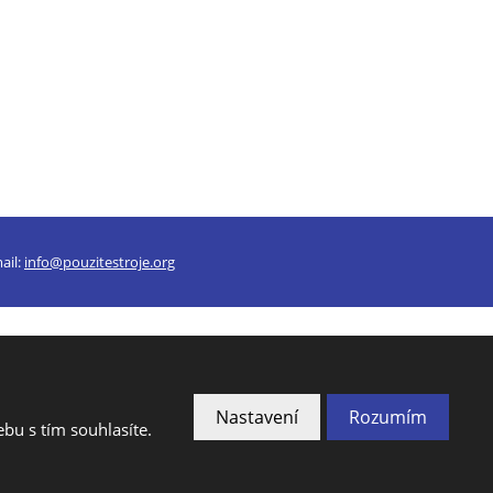
ail:
info@pouzitestroje.org
VYROBILA
Nastavení
Rozumím
bu s tím souhlasíte.
podmínky
společnosti Google.