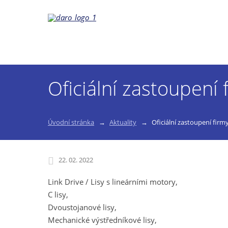
Oficiální zastoupen
Úvodní stránka
Aktuality
Oficiální zastoupení fi
22. 02. 2022
Link Drive / Lisy s lineárními motory,
C lisy,
Dvoustojanové lisy,
Mechanické výstředníkové lisy,