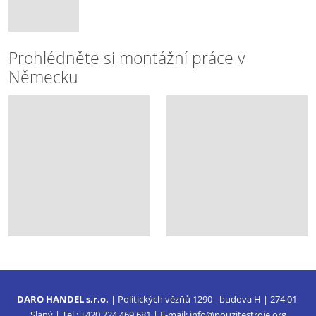
Prohlédněte si montážní práce v
Německu
DARO HANDEL s.r.o.
| Politických vězňů 1290 - budova H | 274 01
Slaný | Tel.: +420 724 469 681 | E-mail:
info@pouzitestroje.org