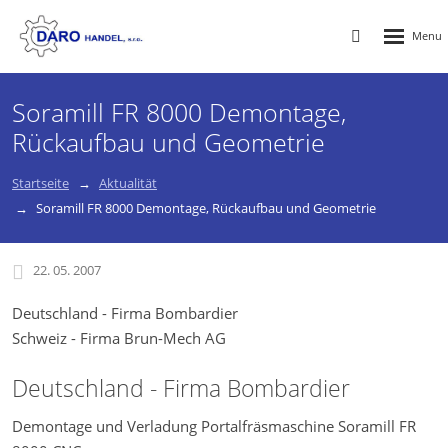
Rozbalen
Vyhledávání
menu
Soramill FR 8000 Demontage,
Rückaufbau und Geometrie
Startseite
Aktualität
Soramill FR 8000 Demontage, Rückaufbau und Geometrie
22. 05. 2007
Deutschland - Firma Bombardier
Schweiz - Firma Brun-Mech AG
Deutschland - Firma Bombardier
Demontage und Verladung Portalfräsmaschine Soramill FR